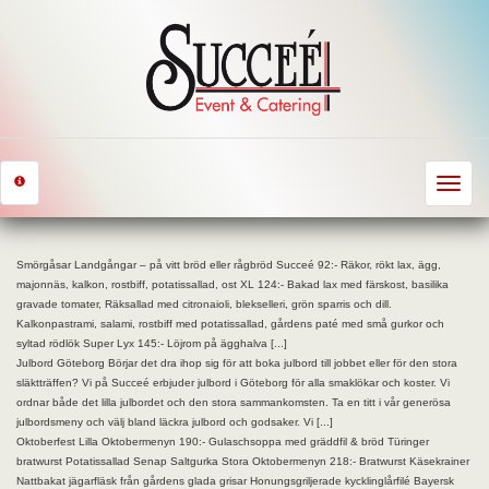
Toggle
navigat
Smörgåsar Landgångar – på vitt bröd eller rågbröd Succeé 92:- Räkor, rökt lax, ägg,
majonnäs, kalkon, rostbiff, potatissallad, ost XL 124:- Bakad lax med färskost, basilika
gravade tomater, Räksallad med citronaioli, blekselleri, grön sparris och dill.
Kalkonpastrami, salami, rostbiff med potatissallad, gårdens paté med små gurkor och
syltad rödlök Super Lyx 145:- Löjrom på ägghalva [...]
Julbord Göteborg Börjar det dra ihop sig för att boka julbord till jobbet eller för den stora
släktträffen? Vi på Succeé erbjuder julbord i Göteborg för alla smaklökar och koster. Vi
ordnar både det lilla julbordet och den stora sammankomsten. Ta en titt i vår generösa
julbordsmeny och välj bland läckra julbord och godsaker. Vi [...]
Oktoberfest Lilla Oktobermenyn 190:- Gulaschsoppa med gräddfil & bröd Türinger
bratwurst Potatissallad Senap Saltgurka Stora Oktobermenyn 218:- Bratwurst Käsekrainer
Nattbakat jägarfläsk från gårdens glada grisar Honungsgriljerade kycklinglårfilé Bayersk