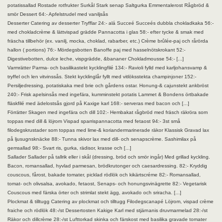
potatissallad Rostade rotfrukter Surkål Stark senap Saltgurka Emmentalerost Rågbröd &
smör Dessert 64:- Apfelstrudel med vaniljsås
Desserter Catering av desserter Tryfflar 24:- alá Succeé Succeés dubbla chokladkaka 56:-
med chokladcrème & lättvispad grädde Pannacotta i glas 58:- efter tycke & smak med
fräscha tillbehör (ex. vanilj, mocka, choklad, rabarber, etc.) Crème brûlée-paj och rårörda
hallon ( portions) 76:- Mördegsbotten Banoffe paj med hasselnötskrokant 52:-
Digestivebotten, dulce leche, vispgrädde, &bananer Chokladmousse 54:- [...]
Varmrätter Parma- och basilikastekt kycklingfilé 134:- Ravioli fylld med karljohansvamp &
tryffel och len vitvinssås. Stekt kycklinglår fyllt med vitlöksstekta champinjoner 152:-
Persiljedressing, potatiskaka med brie och gårdens ostar. Honung-& cajunstekt ankbröst
240:- Frisk apelsinsås med ingefära, kumminstekt potatis Lammet & Bondens örtbakade
fläskfilé med ädelostsås gjord på Kaxige karl 168:- serveras med bacon och [...]
Förrätter Skagen med ingefära och dill 102:- Hembakat rågbröd med fräsch räkröra som
toppas med dill & löjrom Vispad sparrispannacotta med fetaost 94:- 3st små
filodegskrustader som toppas med lime-& koriandermarinerade räkor Klassisk Gravad lax
på ljusugnsknäcke 88:- Tunna skivor lax med dill- och senapscrème. Sashimilax på
gemsallad 98:- Svart ris, gurka, rädisor, krasse och [...]
Sallader Sallader på tallrik eller i skål (dressing, bröd och smör ingår) Med grillad kyckling.
Bacon, romansallad, hyvlad parmesan, brödkrutonger och caesardressing. 82:- Kryddig
couscous, fårost, bakade tomater, picklad rödlök och kikärtscréme 82:- Romansallad,
tomat- och olivsalsa, avokado, fetaost, Senaps- och honungsvinägrette 82:- Vegetarisk
Couscous med färska örter och strimlat stekt ägg, avokado och sriracha. [...]
Plockmat & tilltugg Catering av plockmat och tilltugg Filodegscanapé Löjrom, vispad crème
fraiche och rödlök 48:-/st Dessertosten Kakige Karl med stjärnanis druvmarmelad 28:-/st
Räkor och dillcrème 28:-/st Lufttorkad skinka och färskost med basilika gravade tomater