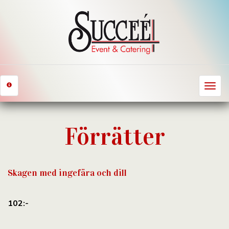
Toggle
navigat
Förrätter
Skagen med ingefära och dill
102:-