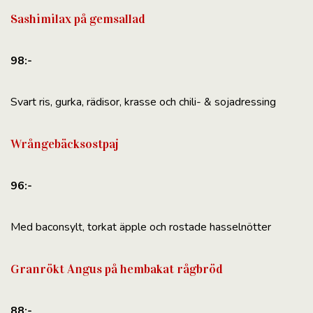
Sashimilax på gemsallad
98:-
Svart ris, gurka, rädisor, krasse och chili- & sojadressing
Wrångebäcksostpaj
96:-
Med baconsylt, torkat äpple och rostade hasselnötter
Granrökt Angus på hembakat rågbröd
88:-