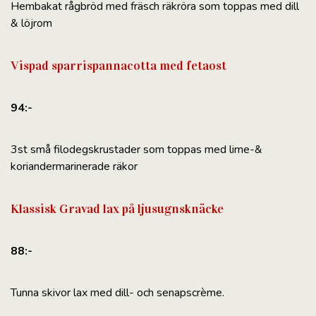
Hembakat rågbröd med fräsch räkröra som toppas med dill
& löjrom
Vispad sparrispannacotta med fetaost
94:-
3st små filodegskrustader som toppas med lime-&
koriandermarinerade räkor
Klassisk Gravad lax på ljusugnsknäcke
88:-
Tunna skivor lax med dill- och senapscrème.