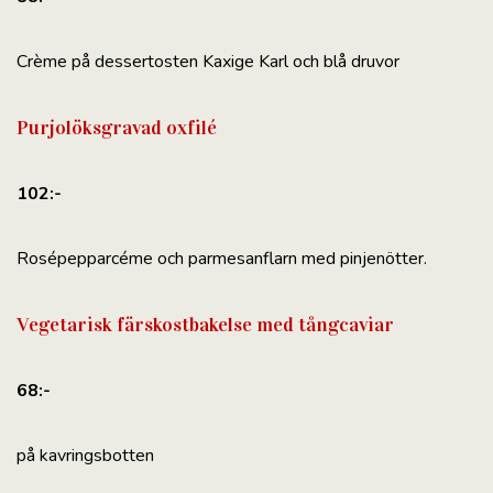
Crème på dessertosten Kaxige Karl och blå druvor
Purjolöksgravad oxfilé
102:-
Rosépepparcéme och parmesanflarn med pinjenötter.
Vegetarisk färskostbakelse med tångcaviar
68:-
på kavringsbotten