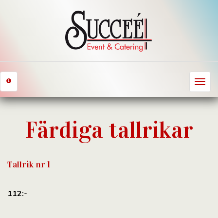
Toggle
navigat
Färdiga tallrikar
Tallrik nr 1
112:-